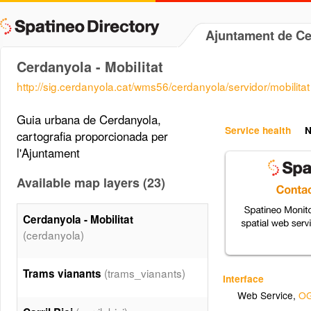
Ajuntament de Ce
Cerdanyola - Mobilitat
http://sig.cerdanyola.cat/wms56/cerdanyola/servidor/mobilitat
Guia urbana de Cerdanyola,
Service health
N
cartografia proporcionada per
l'Ajuntament
Available map layers (23)
Cerdanyola - Mobilitat
(cerdanyola)
(trams_vianants)
Trams vianants
Interface
Web Service
,
OG