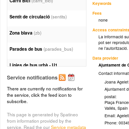
(carril_bici)
Carril Bici
Keywords
Fees
(sentits)
Sentit de circulació
none
Access constraint
(zb)
Zona blava
La informació su
pot ser reproduïd
ne l'autorització.
(parades_bus)
Parades de bus
Data provider
Línies de bus urbà - U1
Ajuntament de 
(bus_linia_u1)
Contact informat
Service notifications
Joana Agelet
Línies de bus urbà - U2
There are currently no notifications for
Ajuntament d
(bus_linia_u2)
the service, click the feed icon to
postal:
subscribe.
Plaça France
Vallés
,
Spain
Línies de bus urbà - U3
This page is generated by Spatineo
Email:
(bus_linia_u3)
from information provided by the
Phone:
0034
service. Read the our
Service metadata