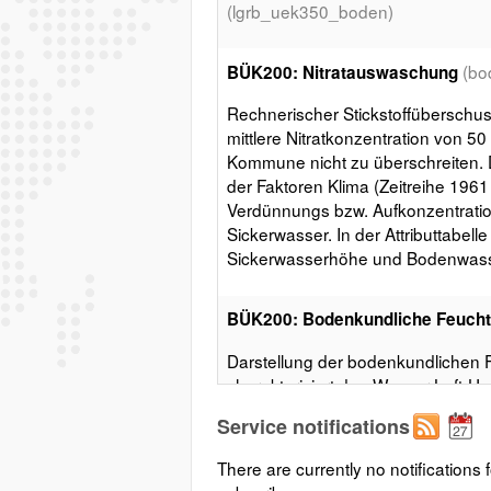
(lgrb_uek350_boden)
(bo
BÜK200: Nitratauswaschung
Rechnerischer Stickstoffüberschu
mittlere Nitratkonzentration von 5
Kommune nicht zu überschreiten. D
der Faktoren Klima (Zeitreihe 196
Verdünnungs bzw. Aufkonzentratio
Sickerwasser. In der Attributtabell
Sickerwasserhöhe und Bodenwass
BÜK200: Bodenkundliche Feucht
Darstellung der bodenkundlichen 
charakterisiert den Wasser-Luft-H
hydroökolgischen Wuchsbedingung
Service notifications
HAUFFE et al. 1996 basiert auf d
Speichervermögen für pflanzenve
There are currently no notifications f
reliefabhängigen Klimatischen Was