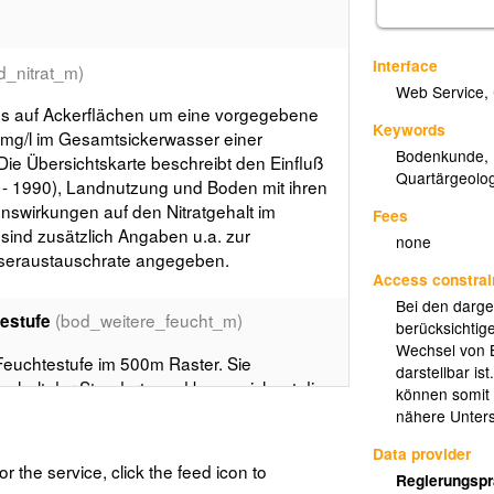
Interface
d_nitrat_m)
Web Service
,
ss auf Ackerflächen um eine vorgegebene
Keywords
0 mg/l im Gesamtsickerwasser einer
Bodenkunde
,
ie Übersichtskarte beschreibt den Einfluß
Quartärgeolo
1 - 1990), Landnutzung und Boden mit ihren
nswirkungen auf den Nitratgehalt im
Fees
e sind zusätzlich Angaben u.a. zur
none
eraustauschrate angegeben.
Access constrai
Bei den darge
(bod_weitere_feucht_m)
estufe
berücksichtig
Wechsel von B
Feuchtestufe im 500m Raster. Sie
darstellbar i
aushalt der Standorte und kennzeichnet die
können somit 
en für die Vegetation. Die Methode nach
nähere Unter
er bodentypologischer Kennzeichnung, dem
Data provider
rfügbares Bodenwasser (nFK) und der
or the service, click the feed icon to
Regierungspr
serbilanz von Standorten für die Monate