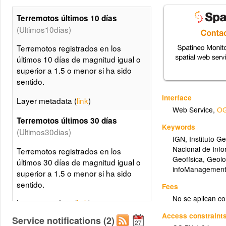
Terremotos últimos 10 días
(Ultimos10dias)
Terremotos registrados en los
últimos 10 días de magnitud igual o
superior a 1.5 o menor si ha sido
sentido.
Interface
Layer metadata (
link
)
Web Service
,
OG
Terremotos últimos 30 días
Keywords
(Ultimos30dias)
IGN
,
Instituto G
Nacional de Inf
Terremotos registrados en los
Geofísica
,
Geolo
últimos 30 días de magnitud igual o
infoManagement
superior a 1.5 o menor si ha sido
sentido.
Fees
No se aplican co
Layer metadata (
link
)
Access constraint
Service notifications (2)
Terremotos últimos 365 días