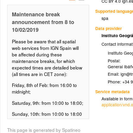
CC BY 4.0 ign.e
(Ultimos365dias)
Supported languag
Maintenance break
Terremotos registrados en los
spa
announcement from 8 to
últimos 12 meses de magnitud igual
Data provider
10/02/2019
o superior a 1.5 o menor si ha sido
Instituto Geogr
sentido.
Please be aware that all spatial
Contact informat
Layer metadata (
link
)
web services from IGN Spain will
Instituto Geo
be affected during these
Estaciones sísmicas de velocidad
Postal:
maintenance breaks, for which
(GE.Geophysics.seismologicalStation)
General Ibáñ
expected times are detailed below
(all times are in CET zone):
Email:
Estaciones sísmicas de velocidad
Phone:
+34 9
del IGN. Pertenece al Tema
Friday, 8th of Feb: from 16:00 to
"Geología" del Anexo II de INSPIRE.
midnight;
Service metadata
Available in form
Layer metadata (
link
)
Saturday, 9th: from 10:00 to 18:00;
application/vnd
Catálogo de terremotos
Sunday, 10th: from 10:00 to 18:00
(NZ.ObservedEvent)
Maintenance times might take less
This page is generated by Spatineo
Terremotos catalogados en el IGN
than scheduled, but will affect all