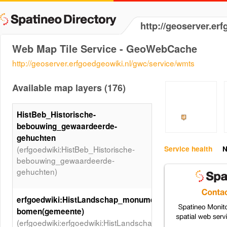
http://geoserver.e
Web Map Tile Service - GeoWebCache
http://geoserver.erfgoedgeowiki.nl/gwc/service/wmts
Available map layers (176)
HistBeb_Historische-
bebouwing_gewaardeerde-
gehuchten
(erfgoedwiki:HistBeb_Historische-
Service health
N
bebouwing_gewaardeerde-
gehuchten)
erfgoedwiki:HistLandschap_monumentale-
bomen(gemeente)
(erfgoedwiki:erfgoedwiki:HistLandschap_monumentale-