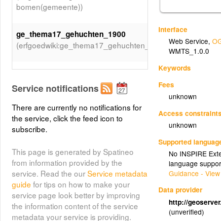
bomen(gemeente))
Interface
ge_thema17_gehuchten_1900
Web Service
,
OG
(erfgoedwiki:ge_thema17_gehuchten_1900)
WMTS_1.0.0
Keywords
(erfgoedwiki:fl_vennen)
fl_vennen
Fees
Service notifications
unknown
(erfgoedwiki:fl_moeren)
fl_moeren
There are currently no notifications for
Access constraint
the service, click the feed icon to
unknown
best_grondgebruik_vlak
subscribe.
(erfgoedwiki:best_grondgebruik_vlak)
Supported languag
This page is generated by Spatineo
No INSPIRE Exten
from information provided by the
language suppor
hrb_thema20_bosbouw17501850
service. Read the our
Service metadata
Guidance - View
(erfgoedwiki:hrb_thema20_bosbouw17501850)
guide
for tips on how to make your
Data provider
service page look better by improving
http://geoserve
fl_waterscheidingen
the information content of the service
(unverified)
(erfgoedwiki:fl_waterscheidingen)
metadata your service is providing.