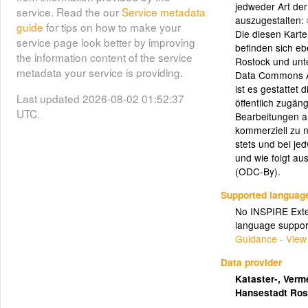
jedweder Art der
service. Read the our
Service metadata
auszugestalten:
Touristeninformation
guide
for tips on how to make your
Die diesen Kart
(touristeninformation)
service page look better by improving
befinden sich eb
the information content of the service
Rostock und unte
Standorte der Touristeninformation
metadata your service is providing.
Data Commons At
der Tourismauszentrale Rostock
ist es gestattet 
und Warnemünde mit Adresse und
Last updated 2026-08-02 01:52:37
öffentlich zugä
Kontaktinfo
UTC.
Bearbeitungen a
kommerziell zu n
stets und bei je
(brunnen)
Brunnen
und wie folgt au
(ODC-By).
Brunnen und Wasserläufe mit
Informationen und Foto
Supported languag
No INSPIRE Exten
language suppor
(denkmale)
Denkmale
Guidance - View
Denkmale mit Informationen und
Data provider
Foto
Kataster-, Ver
Hansestadt Ro