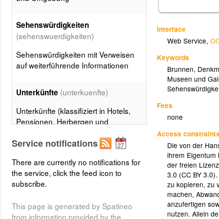
Sehenswürdigkeiten
Interface
(sehenswuerdigkeiten)
Web Service
,
OG
Sehenswürdigkeiten mit Verweisen
Keywords
auf weiterführende Informationen
Brunnen
,
Denkm
Museen und Gal
Sehenswürdigke
(unterkuenfte)
Unterkünfte
Fees
Unterkünfte (klassifiziert in Hotels,
none
Pensionen, Herbergen und
Camping) mit Adresse und
Access constraint
Service notifications
Kontaktinfo
Die von der Han
ihrem Eigentum b
There are currently no notifications for
der freien Liz
Museen und Galerien
the service, click the feed icon to
3.0 (CC BY 3.0). 
(museen_galerien)
subscribe.
zu kopieren, zu v
machen, Abwand
Museen und Galerien mit Adresse
anzufertigen sow
This page is generated by Spatineo
und Kontaktinfo
nutzen. Allein d
from information provided by the